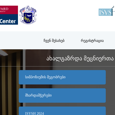
ᲩᲕᲔᲜ ᲨᲔᲡᲐᲮᲔᲑ
ᲠᲔᲒᲘᲡᲢᲠᲐᲪᲘᲐ
ᲐᲮᲐᲚᲒᲐᲖᲠᲓᲐ ᲛᲔᲪᲜᲘᲔᲠᲗᲐ 
ᲡᲘᲛᲞᲝᲖᲘᲣᲛᲘᲡ ᲛᲔᲒᲝᲑᲠᲔᲑᲘ
ᲛᲮᲐᲠᲓᲐᲛᲭᲔᲠᲔᲑᲘ
ISYSH 2024