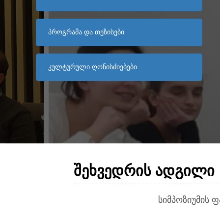
ᲞᲠᲝᲒᲠᲐᲛᲐ ᲓᲐ ᲗᲔᲖᲘᲡᲔᲑᲘ
ᲙᲣᲚᲢᲣᲠᲣᲚᲘ ᲦᲝᲜᲘᲡᲫᲘᲔᲑᲔᲑᲘ
ᲨᲔᲮᲕᲔᲓᲠᲘᲡ ᲐᲓᲒᲘᲚᲘ
სიმპოზიუმის ფ