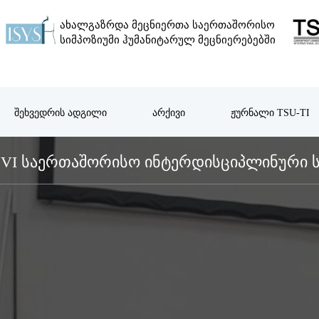
ᲐᲮᲐᲚᲒᲐᲖᲠᲓᲐ ᲛᲔᲪᲜᲘᲔᲠᲗᲐ ᲡᲐᲔᲠᲗᲐᲨᲝᲠᲘᲡᲝ
ᲡᲘᲛᲞᲝᲖᲘᲣᲛᲘ ᲰᲣᲛᲐᲜᲘᲢᲐᲠᲣᲚ ᲛᲔᲪᲜᲘᲔᲠᲔᲑᲔᲑᲨᲘ
ᲨᲔᲮᲕᲔᲓᲠᲘᲡ ᲐᲓᲒᲘᲚᲘ
ᲐᲠᲥᲘᲕᲘ
ᲟᲣᲠᲜᲐᲚᲘ TSU-TI
VI ᲡᲐᲔᲠᲗᲐᲨᲝᲠᲘᲡᲝ ᲘᲜᲢᲔᲠᲓᲘᲡᲪᲘᲞᲚᲘᲜᲣᲠᲘ ᲡᲘ