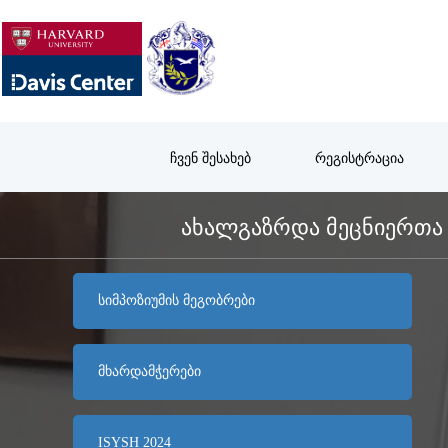
ᲩᲕᲔᲜ ᲨᲔᲡᲐᲮᲔᲑ
ᲠᲔᲒᲘᲡᲢᲠᲐᲪᲘᲐ
ᲐᲮᲐᲚᲒᲐᲖᲠᲓᲐ ᲛᲔᲪᲜᲘᲔᲠᲗᲐ 
ᲡᲘᲛᲞᲝᲖᲘᲣᲛᲘᲡ ᲛᲔᲒᲝᲑᲠᲔᲑᲘ
ᲛᲮᲐᲠᲓᲐᲛᲭᲔᲠᲔᲑᲘ
ISYSH 2024