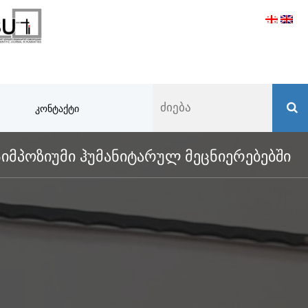
ᲙᲝᲜᲢᲐᲥᲢᲘ
ᲛᲞᲝᲖᲘᲣᲛᲘ ᲰᲣᲛᲐᲜᲘᲢᲐᲠᲣᲚ ᲛᲔᲪᲜᲘᲔᲠᲔᲑᲔᲑᲨᲘ